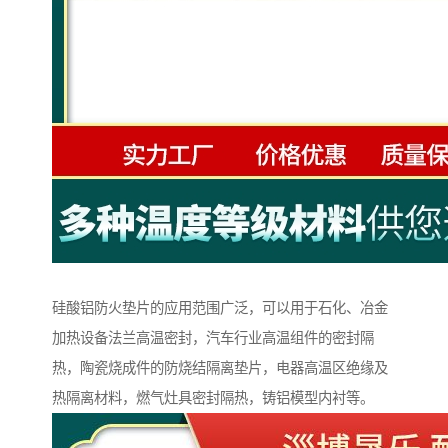
硅酸铝防火垫片的应用范围广泛，可以用于石化、冶金
加热设备法兰高温密封，汽车行业高温组件的密封隔
热，陶瓷烧成件的防烧结隔离垫片，电器高温区绝缘及
热隔离材料，燃气灶具密封隔热，铸铝模型内衬等。