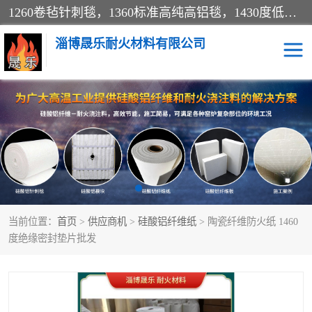
1260卷毡针刺毯，1360标准高纯高铝毯，1430度低锆锆铝含锆毯，普通挡渣棉卷毡，防火纸、挡火板、隔热垫片模块、棉块、折叠块、散棉高温固化剂价格规格密度多少钱图片视频立方平米参数指标
淄博晟乐耐火材料有限公司
硅酸铝挡渣棉
硅酸铝纤维纸
硅酸铝挡火板
高铝毯
含锆毯
硅酸铝折叠块
当前位置：
首页
>
供应商机
>
硅酸铝纤维纸
> 陶瓷纤维防火纸 1460
硅酸铝散棉
硅酸铝纤维毯
度绝缘密封垫片批发
硅酸铝垫片
陶瓷纤维纸
硅酸铝纤维毡
硅酸铝模块