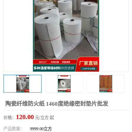
硅酸铝保温棉
硅酸铝板
陶瓷纤维防火纸 1460度绝缘密封垫片批发
120.00
价格：
元/立方 起
产品数量：
9999.00立方