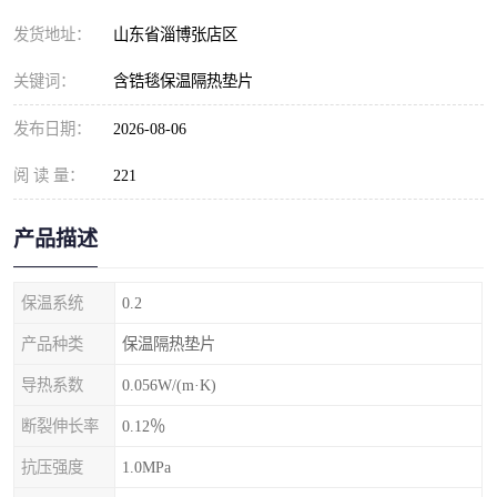
发货地址：
山东省淄博张店区
关键词：
含锆毯保温隔热垫片
发布日期：
2026-08-06
阅 读 量：
221
产品描述
保温系统
0.2
产品种类
保温隔热垫片
导热系数
0.056W/(m·K)
断裂伸长率
0.12％
抗压强度
1.0MPa