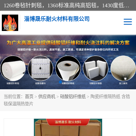
1260卷毡针刺毯，1360标准高纯高铝毯，1430度低锆锆铝含锆毯，普通挡渣棉卷毡，防火纸、挡火板、隔热垫片模块、棉块、折叠块、散棉高温固化剂价格规格密度多少钱图片视频立方平米参数指标
淄博晟乐耐火材料有限公司
硅酸铝挡渣棉
硅酸铝纤维纸
硅酸铝挡火板
高铝毯
含锆毯
硅酸铝折叠块
当前位置：
首页
>
供应商机
>
硅酸铝纤维纸
> 陶瓷纤维隔热纸 含锆
硅酸铝散棉
硅酸铝纤维毯
毯保温隔热垫片
硅酸铝垫片
陶瓷纤维纸
硅酸铝纤维毡
硅酸铝模块