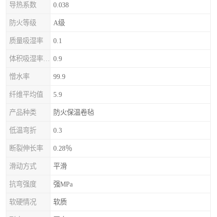
导热系数
0.038
防火等级
A级
质量吸湿率
0.1
体积吸湿率（全浸）
0.9
憎水率
99.9
纤维平均值
5.9
产品种类
防火保温卷毡
低温弯折
0.3
断裂伸长率
0.28％
滑动方式
平滑
抗弯强度
强MPa
软硬情况
软质