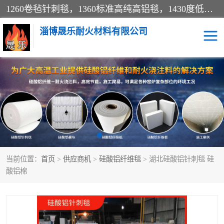
1260卷毡针刺毯，1360标准高纯高铝毯，1430度低锆锆铝含锆毯，普通挡渣棉卷毡，防火纸、挡火板、隔热垫片模块、棉块、折叠块、散棉高温固化剂价格规格密度多少钱图片视频立方平米参数指标
淄博晟乐耐火材料有限公司
硅酸铝挡渣棉
硅酸铝纤维纸
硅酸铝挡火板
高铝毯
含锆毯
硅酸铝折叠块
当前位置：
首页
>
供应商机
>
硅酸铝纤维毯
> 湖北硅酸铝针刺毯 硅
硅酸铝散棉
硅酸铝纤维毯
酸铝棉
硅酸铝垫片
陶瓷纤维纸
硅酸铝纤维毡
硅酸铝模块