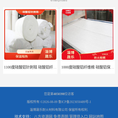
enterprises
1100度硅酸铝针刺毯 硅酸铝纤维毡
1000度硅酸铝纤维棉 硅酸铝保温棉
您是第
4050398
位访客
版权所有 ©2026-08-09
鲁ICP备2023050489号-1
淄博晟乐耐火材料有限公司
保留所有权利.
技术支持：
八方资源网
免责声明
管理员入口
网站地图