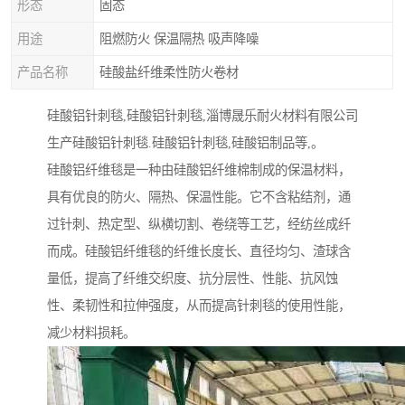
形态
固态
用途
阻燃防火 保温隔热 吸声降噪
产品名称
硅酸盐纤维柔性防火卷材
硅酸铝针刺毯,硅酸铝针刺毯,淄博晟乐耐火材料有限公司
生产硅酸铝针刺毯.硅酸铝针刺毯,硅酸铝制品等,。
硅酸铝纤维毯是一种由硅酸铝纤维棉制成的保温材料，
具有优良的防火、隔热、保温性能。它不含粘结剂，通
过针刺、热定型、纵横切割、卷绕等工艺，经纺丝成纤
而成。硅酸铝纤维毯的纤维长度长、直径均匀、渣球含
量低，提高了纤维交织度、抗分层性、性能、抗风蚀
性、柔韧性和拉伸强度，从而提高针刺毯的使用性能，
减少材料损耗。