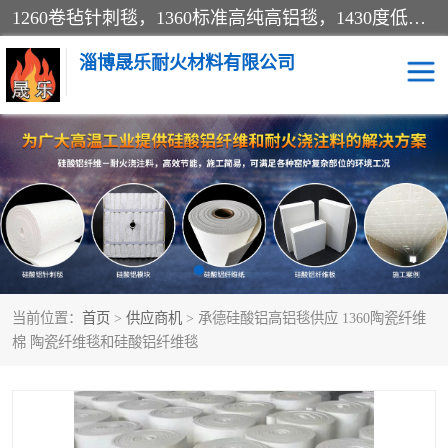
1260卷毡针刺毯，1360标准高纯高铝毯，1430度低锆锆铝含锆毯，普通挡渣棉卷毡，防火纸、挡火板、隔热垫片模块、棉块、折叠块、散棉高温固化剂价格规格密度多少钱图片视频立方平米参数指标
淄博晟乐耐火材料有限公司
硅酸铝挡渣棉
硅酸铝纤维纸
硅酸铝挡火板
高铝毯
含锆毯
硅酸铝折叠块
当前位置：
首页
>
供应商机
> 承德硅酸铝高铝毯供应 1360陶瓷纤维
硅酸铝散棉
硅酸铝纤维毯
棉 陶瓷纤维毯和硅酸铝纤维毯
硅酸铝垫片
陶瓷纤维纸
硅酸铝纤维毡
硅酸铝模块