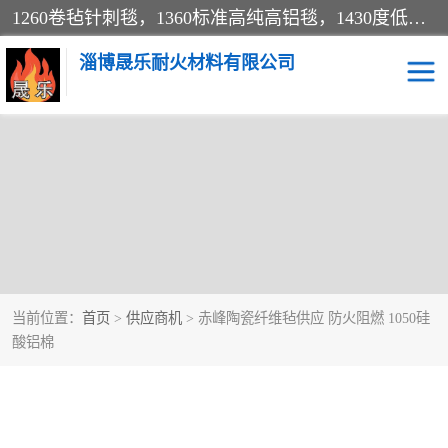
1260卷毡针刺毯，1360标准高纯高铝毯，1430度低锆锆铝含锆毯，普通挡渣棉卷毡，防火纸、挡火板、隔热垫片模块、棉块、折叠块、散棉高温固化剂价格规格密度多少钱图片视频立方平米参数指标
淄博晟乐耐火材料有限公司
当前位置：
首页
>
供应商机
> 赤峰陶瓷纤维毡供应 防火阻燃 1050硅
酸铝棉