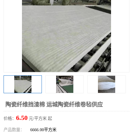
硅酸铝保温棉
硅酸铝板
陶瓷纤维挡渣棉 运城陶瓷纤维卷毡供应
6.50
价格：
元/平方米 起
产品数量：
6666.00平方米