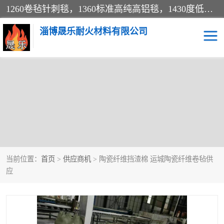
1260卷毡针刺毯，1360标准高纯高铝毯，1430度低锆锆铝含锆毯，普通挡渣棉卷毡，防火纸、挡火板、隔热垫片模块、棉块、折叠块、散棉高温固化剂价格规格密度多少钱图片视频立方平米参数指标
淄博晟乐耐火材料有限公司
硅酸铝挡渣棉
硅酸铝纤维纸
硅酸铝挡火板
高铝毯
含锆毯
硅酸铝折叠块
当前位置：
首页
>
供应商机
> 陶瓷纤维挡渣棉 运城陶瓷纤维卷毡供
硅酸铝散棉
硅酸铝纤维毯
应
硅酸铝垫片
陶瓷纤维纸
硅酸铝纤维毡
硅酸铝模块